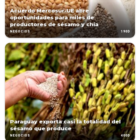
Acuerdo Mercosur-UE abre
oportunidades para miles de
productores de sésamo y chía
190D
NEGOCIOS
Paraguay exporta casi la totalidad del
sésamo que produce
400D
NEGOCIOS