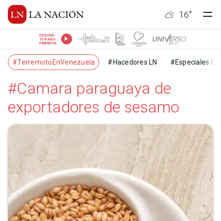
16
°
ESCUCHÁ
TU RADIO
PREFERIDA
#TerremotoEnVenezuela
#Hacedores LN
#Especiales LN
#Camara paraguaya de
exportadores de sesamo