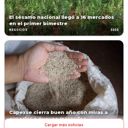
El sésamo nacional llegó a 16 mercados
en el primer bimestre
503D
NEGOCIOS
Capexse cierra buen año con miras a
exportar a nuevos mercados
Cargar más noticias
588D
NEGOCIOS