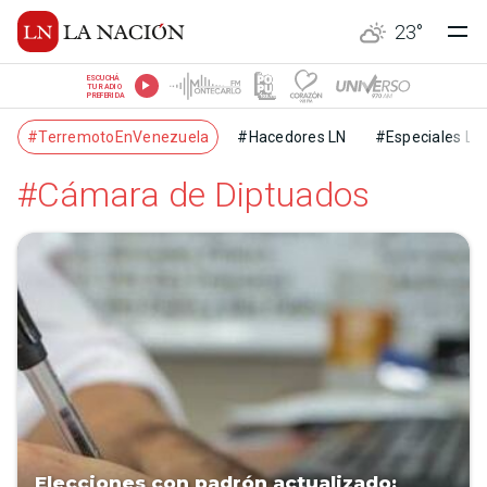
23
°
ESCUCHÁ
TU RADIO
PREFERIDA
#TerremotoEnVenezuela
#Hacedores LN
#Especiales LN
#Cámara de Diptuados
Elecciones con padrón actualizado: