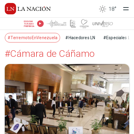
18
°
ESCUCHÁ
TU RADIO
PREFERIDA
#TerremotoEnVenezuela
#Hacedores LN
#Especiales LN
#Cámara de Cáñamo