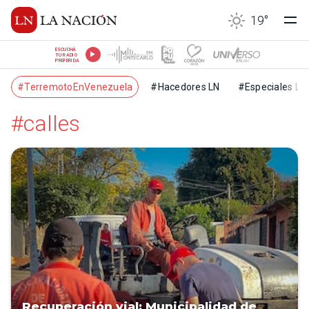
19
°
ESCUCHÁ
TU RADIO
PREFERIDA
#TerremotoEnVenezuela
#Hacedores LN
#Especiales LN
#calles
Recuperación vial: Municipalidad de