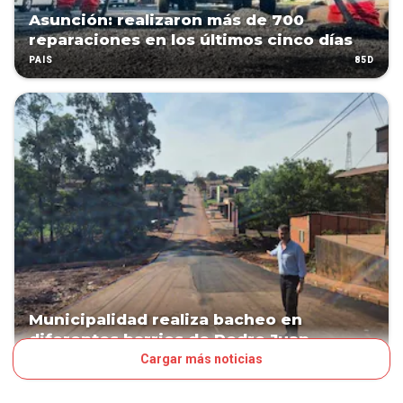
Asunción: realizaron más de 700
reparaciones en los últimos cinco días
85D
PAÍS
Municipalidad realiza bacheo en
diferentes barrios de Pedro Juan
Cargar más noticias
276D
PAÍS