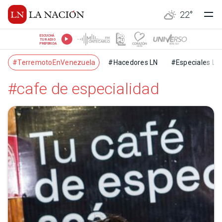
22
°
ESCUCHÁ
TU RADIO
PREFERIDA
#TerremotoEnVenezuela
#Hacedores LN
#Especiales LN
#cafe de especialidad