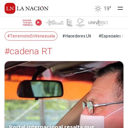
19
°
ESCUCHÁ
TU RADIO
PREFERIDA
#TerremotoEnVenezuela
#Hacedores LN
#Especiales LN
#cadena RT
Portal internacional resalta que