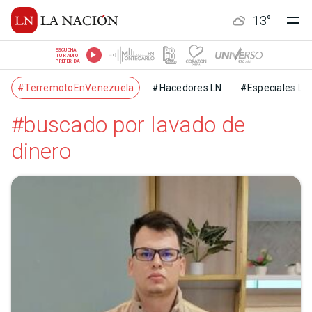
13
°
ESCUCHÁ
TU RADIO
PREFERIDA
#TerremotoEnVenezuela
#Hacedores LN
#Especiales LN
#buscado por lavado de
dinero