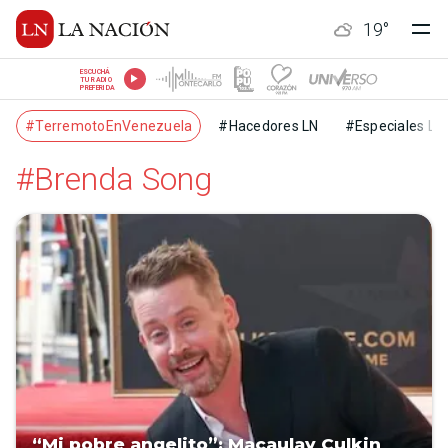
19
°
ESCUCHÁ
TU RADIO
PREFERIDA
#TerremotoEnVenezuela
#Hacedores LN
#Especiales LN
#Brenda Song
“Mi pobre angelito”: Macaulay Culkin