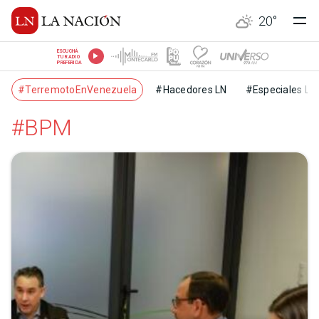
20
°
ESCUCHÁ
TU RADIO
PREFERIDA
#TerremotoEnVenezuela
#Hacedores LN
#Especiales LN
#BPM