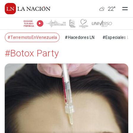
22
°
ESCUCHÁ
TU RADIO
PREFERIDA
#TerremotoEnVenezuela
#Hacedores LN
#Especiales LN
#Botox Party