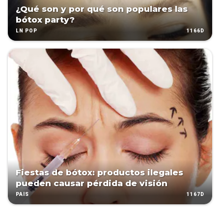
¿Qué son y por qué son populares las
bótox party?
1166D
LN POP
Fiestas de bótox: productos ilegales
pueden causar pérdida de visión
1167D
PAÍS