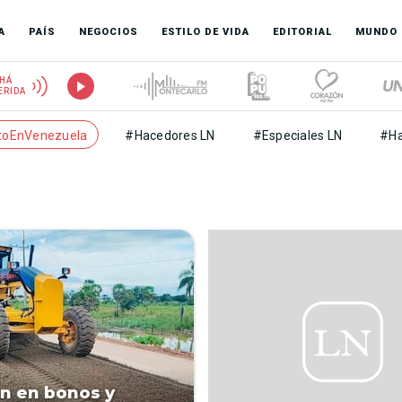
A
PAÍS
NEGOCIOS
ESTILO DE VIDA
EDITORIAL
MUNDO
HÁ
ERIDA
toEnVenezuela
#Hacedores LN
#Especiales LN
#Ha
en en bonos y