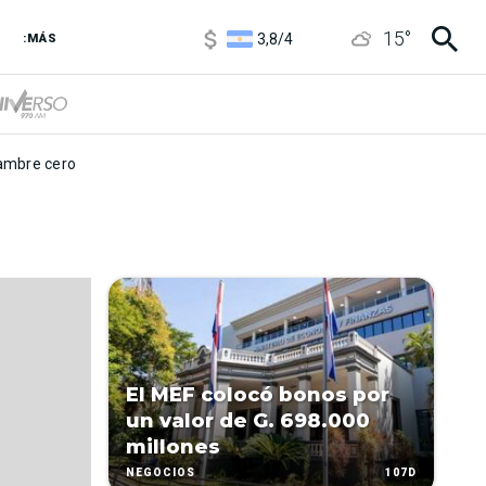
1100
/
1160
15
°
3,8
/
4
:MÁS
6850
/
7200
5900
/
5960
mbre cero
El MEF colocó bonos por
un valor de G. 698.000
millones
107D
NEGOCIOS