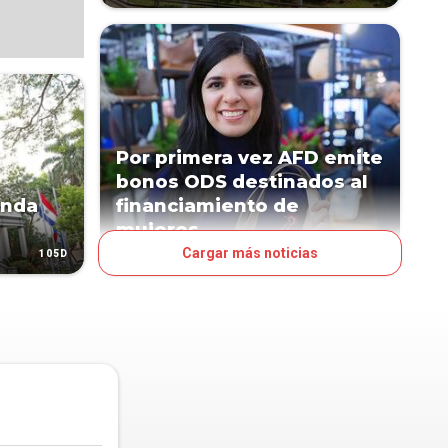
Por primera vez AFD emite
bonos ODS destinados al
anda
financiamiento de
mujeres
Cargar más noticias
105D
155D
NEGOCIOS