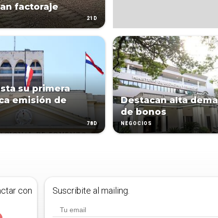
an factoraje
21D
ista su primera
ica emisión de
Destacan alta dem
de bonos
78D
NEGOCIOS
actar con
Suscribite al mailing.