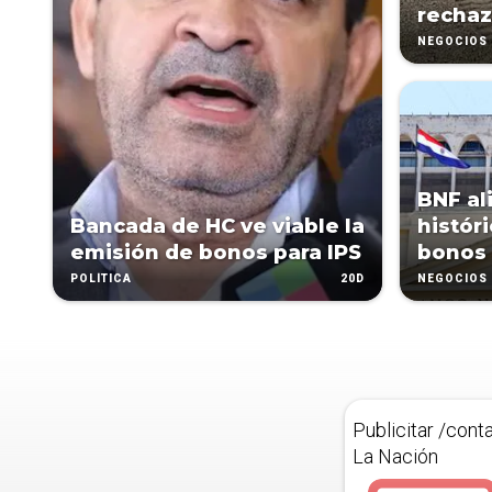
rechaz
NEGOCIOS
BNF al
Bancada de HC ve viable la
histór
emisión de bonos para IPS
bonos
20D
POLÍTICA
NEGOCIOS
Publicitar /cont
La Nación