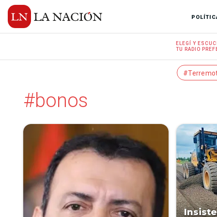
POLÍTIC
ELEGÍ Y
ESCUC
TU RADIO
PREF
#Terremo
#bonos
Insist