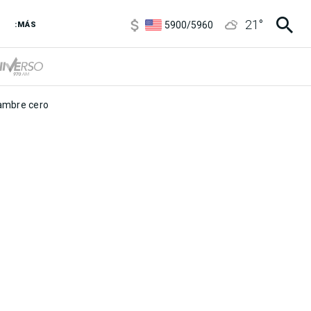
6850
/
7200
21
°
5900
/
5960
:MÁS
1100
/
1160
3,8
/
4
6850
/
7200
5900
/
5960
mbre cero