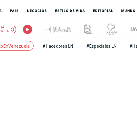
A
PAÍS
NEGOCIOS
ESTILO DE VIDA
EDITORIAL
MUNDO
HÁ
ERIDA
toEnVenezuela
#Hacedores LN
#Especiales LN
#Ha