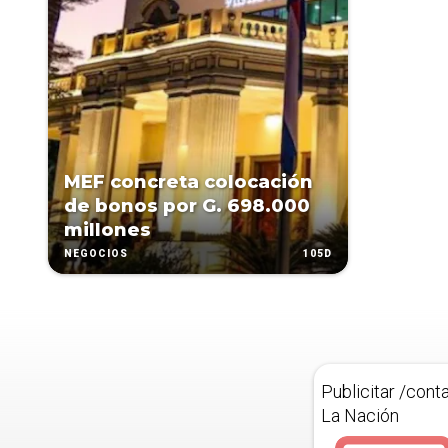
MEF concreta colocación
de bonos por G. 698.000
millones
105D
NEGOCIOS
Publicitar /cont
La Nación