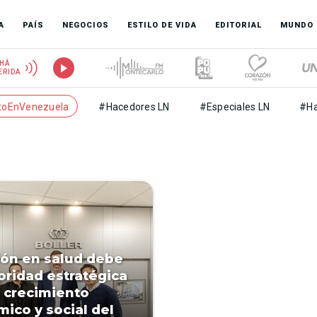
A
PAÍS
NEGOCIOS
ESTILO DE VIDA
EDITORIAL
MUNDO
HÁ
ERIDA
toEnVenezuela
#Hacedores LN
#Especiales LN
#Ha
ión en salud debe
ioridad estratégica
l crecimiento
ico y social del