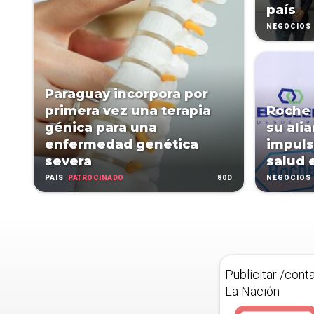
país
NEGOCIOS
Paraguay incorpora por
primera vez una terapia
Roche 
génica para una
su ali
enfermedad genética
impuls
severa
salud 
PATROCINADO
80D
PAÍS
NEGOCIOS
Publicitar /cont
La Nación