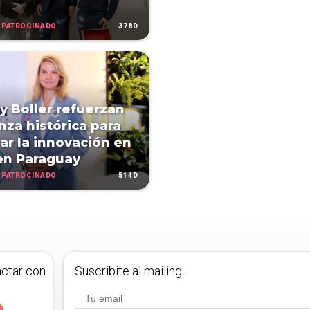
PATROCINADO
378D
y Boller refuerzan
anza histórica para
ar la innovación en
en Paraguay
PATROCINADO
514D
actar con
Suscribite al mailing.