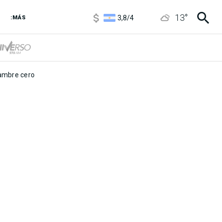
1100
/
1160
13
°
3,8
/
4
:MÁS
6850
/
7200
5900
/
5960
mbre cero