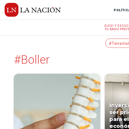
POLÍTIC
ELEGÍ Y
ESCUC
TU RADIO
PREF
#Terremo
#Boller
Invers
ser pr
para e
económ