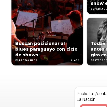
show e
ESPECTÁC
Buscan posicionar al
Todaví
blues paraguayo con ciclo
antes d
de shows
gira c
1160D
ESPECTÁCULOS
DESTACAD
Publicitar /cont
La Nación