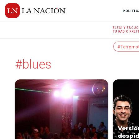
POLÍTIC
ELEGÍ Y
ESCUC
TU RADIO
PREF
#Terremo
#blues
Versió
despid