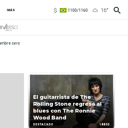
5900
/
5960
16
°
1100
/
1160
:MÁS
3,8
/
4
6850
/
7200
5900
/
5960
mbre cero
El guitarrista de The
Rolling Stone regresa al
blues con The Ronnie
Wood Band
1883D
DESTACADO