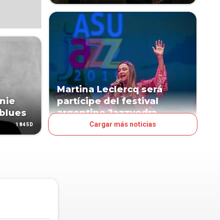
Martina Leclercq será
nie
partícipe del festival
blues
argentino Jazzvedra
Cargar más noticias
1845D
2171D
ESPECTÁCULOS