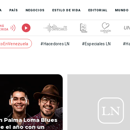
A
PAÍS
NEGOCIOS
ESTILO DE VIDA
EDITORIAL
MUNDO
HÁ
ERIDA
toEnVenezuela
#Hacedores LN
#Especiales LN
#Ha
n Palma Loma Blues
e el año con un