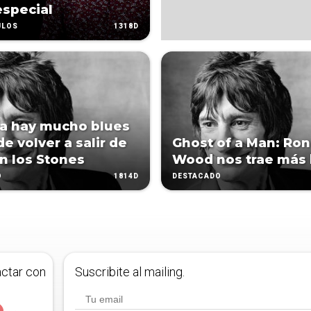
special
1318D
ULOS
a hay mucho blues
e volver a salir de
Ghost of a Man: Ron
on los Stones
Wood nos trae más 
1814D
O
DESTACADO
actar con
Suscribite al mailing.