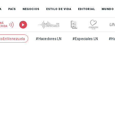
A
PAÍS
NEGOCIOS
ESTILO DE VIDA
EDITORIAL
MUNDO
HÁ
ERIDA
toEnVenezuela
#Hacedores LN
#Especiales LN
#Ha