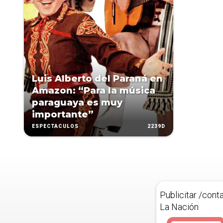
Luis Alberto del Paraná en
Amazon: “Para la música
paraguaya es muy
importante”
2239D
ESPECTÁCULOS
Publicitar /cont
La Nación