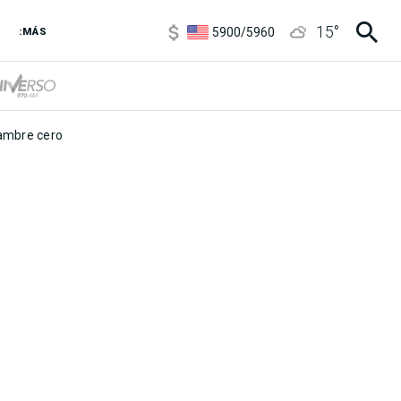
6850
/
7200
15
°
5900
/
5960
:MÁS
1100
/
1160
3,8
/
4
6850
/
7200
5900
/
5960
mbre cero