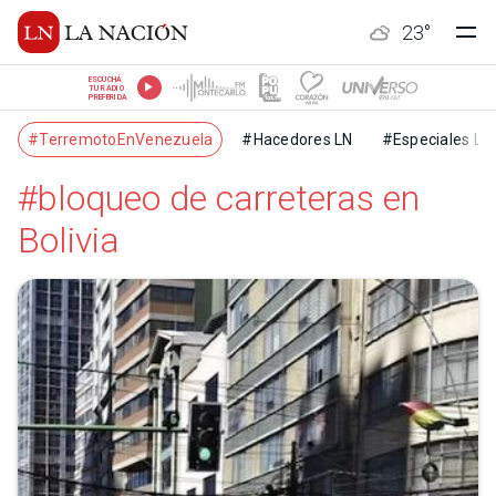
23
°
ESCUCHÁ
TU RADIO
PREFERIDA
#TerremotoEnVenezuela
#Hacedores LN
#Especiales LN
#bloqueo de carreteras en
Bolivia