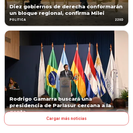
Diez gobiernos de derecha conformarán
un bloque regional, confirma Milei
220D
POLÍTICA
Rodrigo Gamarra buscará una
presidencia de Parlasur cercana a la
gente
Cargar más noticias
231D
POLÍTICA