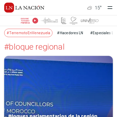
15
°
ESCUCHÁ
TU RADIO
PREFERIDA
#TerremotoEnVenezuela
#Hacedores LN
#Especiales LN
#bloque regional
Bloques parlamentarios de la región