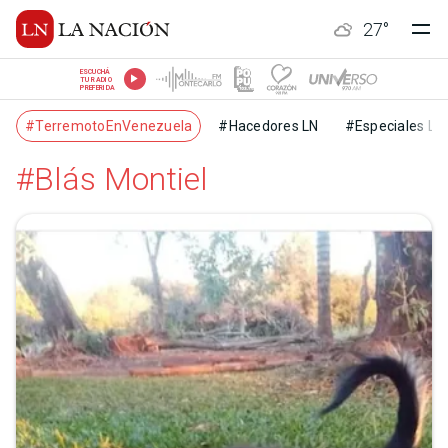
27
°
ESCUCHÁ
TU RADIO
PREFERIDA
#TerremotoEnVenezuela
#Hacedores LN
#Especiales LN
#Blás Montiel