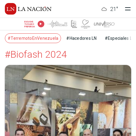
21
°
ESCUCHÁ
TU RADIO
PREFERIDA
#TerremotoEnVenezuela
#Hacedores LN
#Especiales LN
#Biofash 2024