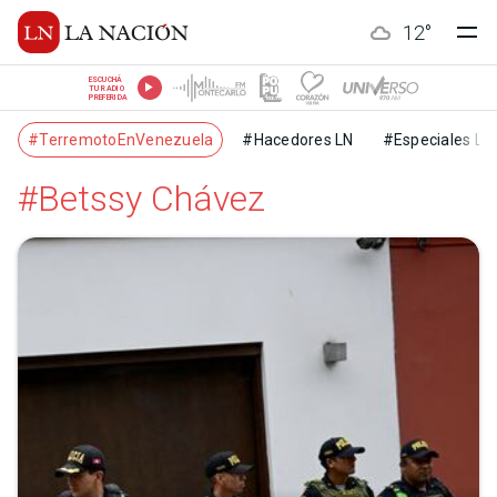
12
°
ESCUCHÁ
TU RADIO
PREFERIDA
#TerremotoEnVenezuela
#Hacedores LN
#Especiales LN
#Betssy Chávez