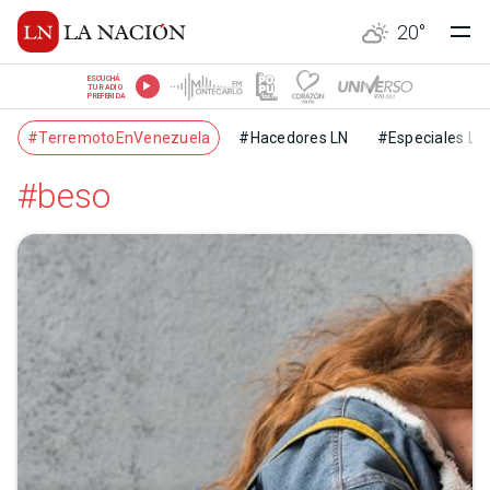
20
°
ESCUCHÁ
TU RADIO
PREFERIDA
#TerremotoEnVenezuela
#Hacedores LN
#Especiales LN
#beso