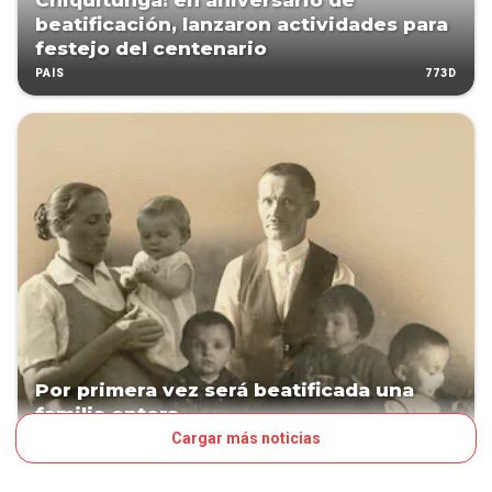
Chiquitunga: en aniversario de
beatificación, lanzaron actividades para
festejo del centenario
773D
PAÍS
Por primera vez será beatificada una
familia entera
Cargar más noticias
1061D
MUNDO