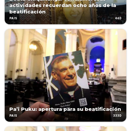
actividades recuerdan ocho años de la
beatificación
44D
PAÍS
Pa’i Puku: apertura para su beatificación
333D
PAÍS