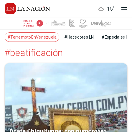
15
°
ESCUCHÁ
TU RADIO
PREFERIDA
#TerremotoEnVenezuela
#Hacedores LN
#Especiales LN
#beatificación
Beata Chiquitunga: con numerosas