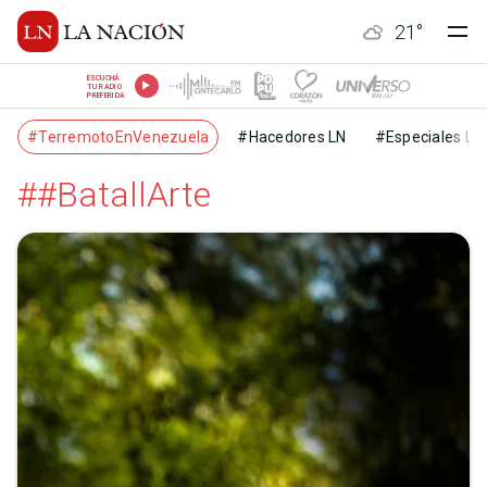
21
°
ESCUCHÁ
TU RADIO
PREFERIDA
#TerremotoEnVenezuela
#Hacedores LN
#Especiales LN
##BatallArte