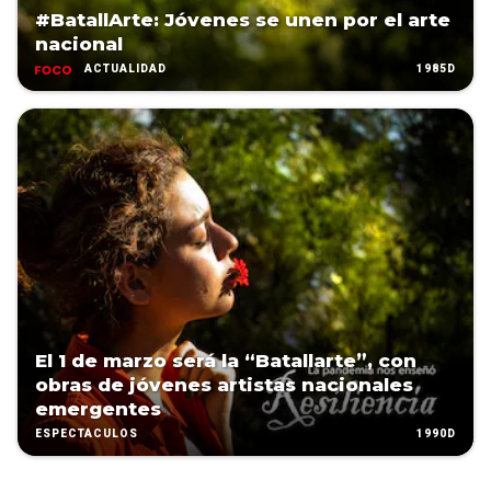
#BatallArte: Jóvenes se unen por el arte
nacional
1985D
ACTUALIDAD
El 1 de marzo será la “Batallarte”, con
obras de jóvenes artistas nacionales
emergentes
1990D
ESPECTÁCULOS