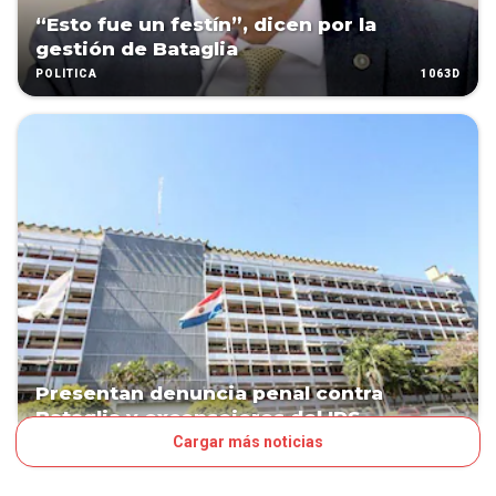
“Esto fue un festín”, dicen por la
gestión de Bataglia
1063D
POLÍTICA
Presentan denuncia penal contra
Bataglia y exconsejeros del IPS
Cargar más noticias
1069D
POLÍTICA