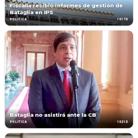
Fiscalía recibió informes de gestión de
Bataglia en IPS
1017D
POLÍTICA
Bataglia no asistirá ante la CB
1021D
POLÍTICA