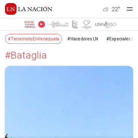
22
°
ESCUCHÁ
TU RADIO
PREFERIDA
#TerremotoEnVenezuela
#Hacedores LN
#Especiales LN
#Bataglia