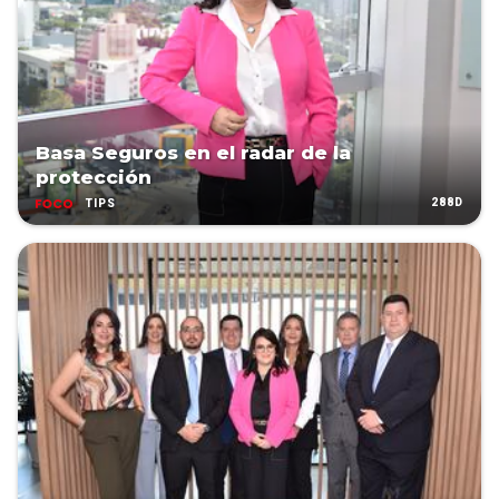
Basa Seguros en el radar de la
protección
288D
TIPS