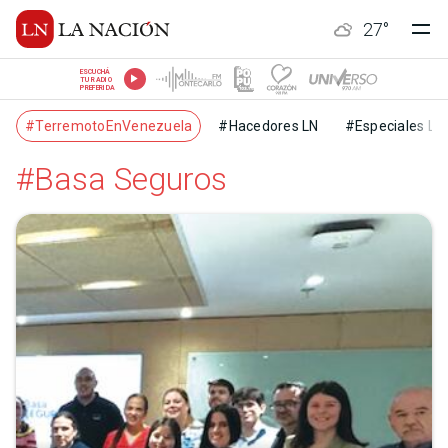
27
°
ESCUCHÁ
TU RADIO
PREFERIDA
#TerremotoEnVenezuela
#Hacedores LN
#Especiales LN
#Basa Seguros