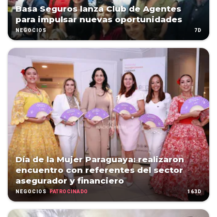
Basa Seguros lanza Club de Agentes
para impulsar nuevas oportunidades
7D
NEGOCIOS
Día de la Mujer Paraguaya: realizaron
encuentro con referentes del sector
asegurador y financiero
PATROCINADO
163D
NEGOCIOS