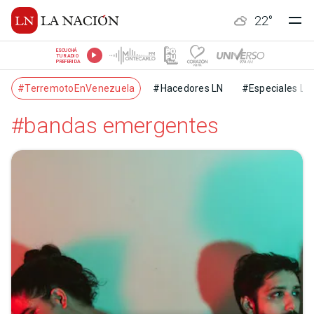
22
°
ESCUCHÁ
TU RADIO
PREFERIDA
#TerremotoEnVenezuela
#Hacedores LN
#Especiales LN
#bandas emergentes