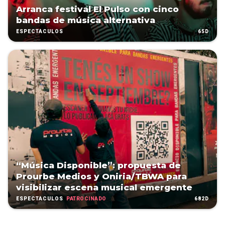
Arranca festival El Pulso con cinco
bandas de música alternativa
65D
ESPECTÁCULOS
“Música Disponible”: propuesta de
Prourbe Medios y Oniria/TBWA para
visibilizar escena musical emergente
PATROCINADO
682D
ESPECTÁCULOS