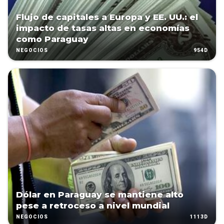
Flujo de capitales a Europa y EE. UU.: el
impacto de tasas altas en economías
como Paraguay
954D
NEGOCIOS
Dólar en Paraguay se mantiene alto
pese a retroceso a nivel mundial
1113D
NEGOCIOS