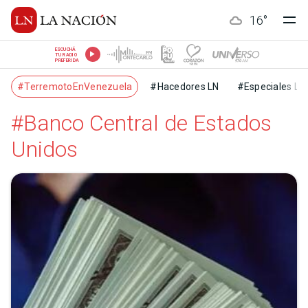
16
°
ESCUCHÁ
TU RADIO
PREFERIDA
#TerremotoEnVenezuela
#Hacedores LN
#Especiales LN
#Banco Central de Estados
Unidos