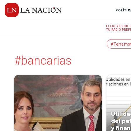
POLÍTIC
ELEGÍ Y
ESCUC
TU RADIO
PREF
#Terremo
#bancarias
Utilid
del pa
y finan