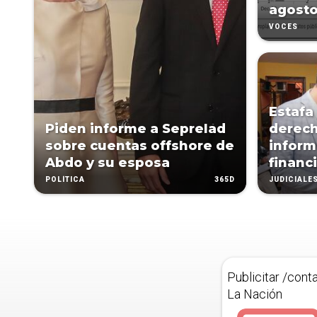
agosto
VOCES
Estafa
Piden informe a Seprelad
derecho
sobre cuentas offshore de
inform
Abdo y su esposa
financ
365D
POLÍTICA
JUDICIALE
Publicitar /cont
La Nación