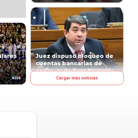
ulares
Juez dispuso bloqueo de
cuentas bancarias de
exdiputado Ever Noguera
Cargar más noticias
825D
1027D
JUDICIALES