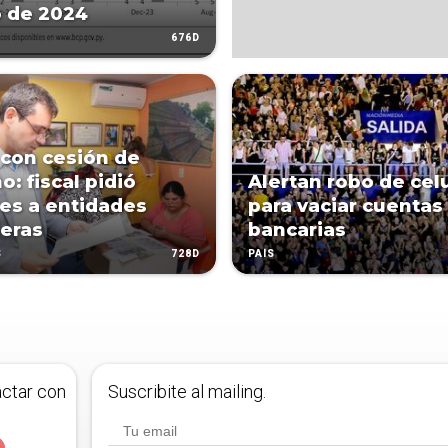
 de 2024
676D
 con cesión de
: fiscal pidió
Alertan robo de cel
es a entidades
para vaciar cuentas
ieras
bancarias
728D
S
PAÍS
actar con
Suscribite al mailing.