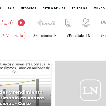
A
PAÍS
NEGOCIOS
ESTILO DE VIDA
EDITORIAL
MUNDO
HÁ
ERIDA
toEnVenezuela
#Hacedores LN
#Especiales LN
#Ha
ades y rendimiento
trimonio en bancos
cieras - Corte