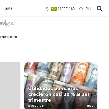
5900
/
5960
26
°
1100
/
1160
:MÁS
3,8
/
4
6850
/
7200
5900
/
5960
mbre cero
Utilidades bancarias
crecieron casi 30 % al 3er
trimestre
980D
NEGOCIOS