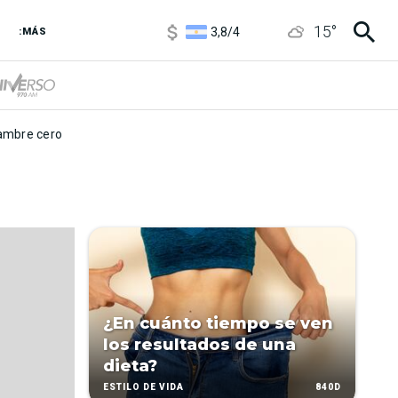
1100
/
1160
15
°
3,8
/
4
:MÁS
6850
/
7200
5900
/
5960
mbre cero
¿En cuánto tiempo se ven
los resultados de una
dieta?
840D
ESTILO DE VIDA