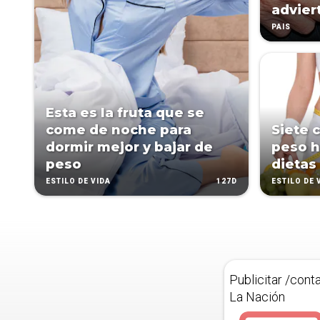
advier
PAÍS
Esta es la fruta que se
come de noche para
Siete 
dormir mejor y bajar de
peso h
peso
dietas
127D
ESTILO DE VIDA
ESTILO DE 
Publicitar /cont
La Nación