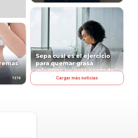
Sepa cuál es el ejercicio
cremas
para quemar grasa
mientras se está sentado
Cargar más noticias
727D
854D
ESTILO DE VIDA