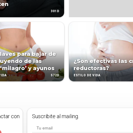
ten
301D
claves para bajar de
uyendo de las
¿Son efectivas las 
 ‘milagro’ y ayunos
reductoras?
572D
VIDA
ESTILO DE VIDA
actar con
Suscribite al mailing.