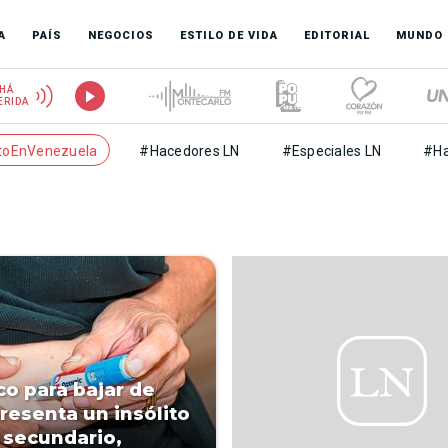
A
PAÍS
NEGOCIOS
ESTILO DE VIDA
EDITORIAL
MUNDO
HÁ
ERIDA
toEnVenezuela
#Hacedores LN
#Especiales LN
#Ha
o para bajar de
resenta un insólito
 secundario,