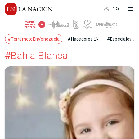
19
°
ESCUCHÁ
TU RADIO
PREFERIDA
#TerremotoEnVenezuela
#Hacedores LN
#Especiales LN
#Bahía Blanca