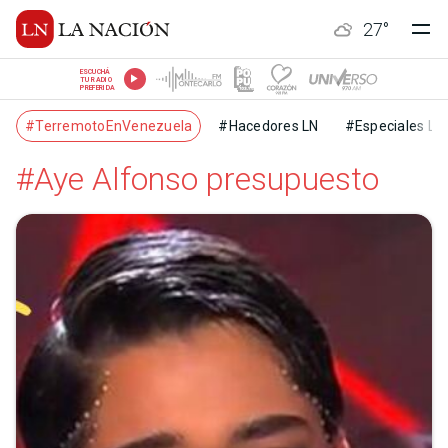
27
°
ESCUCHÁ
TU RADIO
PREFERIDA
#TerremotoEnVenezuela
#Hacedores LN
#Especiales LN
#Aye Alfonso presupuesto