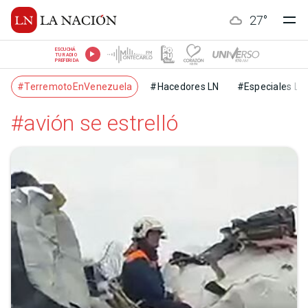
27
°
ESCUCHÁ
TU RADIO
PREFERIDA
#TerremotoEnVenezuela
#Hacedores LN
#Especiales LN
#avión se estrelló