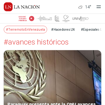
14
°
ESCUCHÁ
TU RADIO
PREFERIDA
#TerremotoEnVenezuela
#Hacedores LN
#Especiales LN
#avances históricos
Paraguay presenta ante la ONU avances