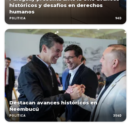
históricos y desafíos en derechos
humanos
94D
POLÍTICA
Destacan avances históricos en
Ñeembucú
356D
POLÍTICA