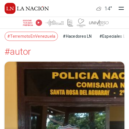
14
°
ESCUCHÁ
TU RADIO
PREFERIDA
#TerremotoEnVenezuela
#Hacedores LN
#Especiales LN
#autor