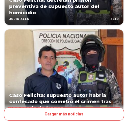
Caso Felicita: decretan prisión
preventiva de supuesto autor del
homicidio
394D
JUDICIALES
Caso Felicita: supuesto autor habría
confesado que cometió el crimen tras
una ronda de tragos
Cargar más noticias
395D
PAÍS