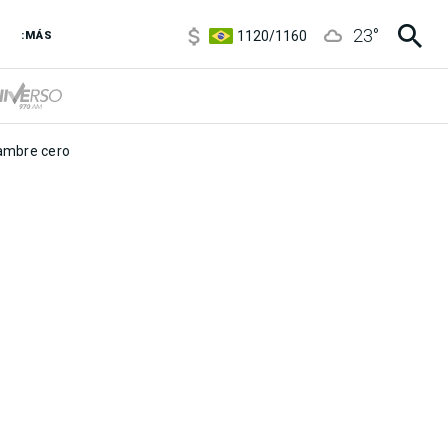
5920
/
5970
23
°
1120
/
1160
:MÁS
3,6
/
3,9
6850
/
7200
5920
/
5970
mbre cero