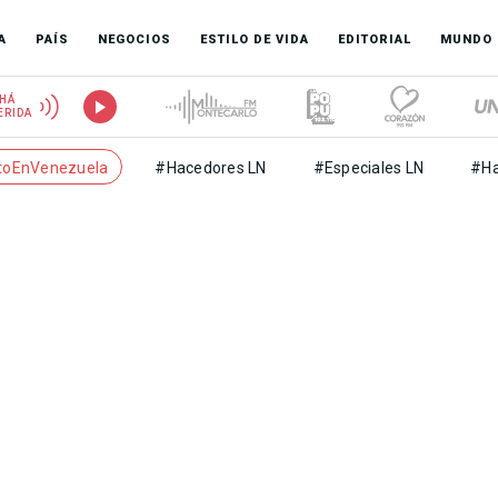
A
PAÍS
NEGOCIOS
ESTILO DE VIDA
EDITORIAL
MUNDO
HÁ
ERIDA
toEnVenezuela
#Hacedores LN
#Especiales LN
#Ha