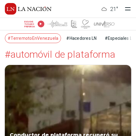
21
°
ESCUCHÁ
TU RADIO
PREFERIDA
#TerremotoEnVenezuela
#Hacedores LN
#Especiales LN
#automóvil de plataforma
Conductor de plataforma recuperó su