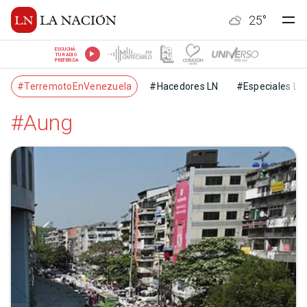
25
°
ESCUCHÁ
TU RADIO
PREFERIDA
#TerremotoEnVenezuela
#Hacedores LN
#Especiales LN
#Aung