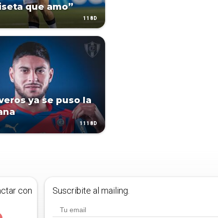
iseta que amo”
118D
iveros ya se puso la
ana
1118D
actar con
Suscribite al mailing.