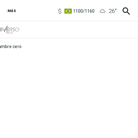
5900
/
5960
26
°
1100
/
1160
:MÁS
3,8
/
4
6850
/
7200
5900
/
5960
mbre cero