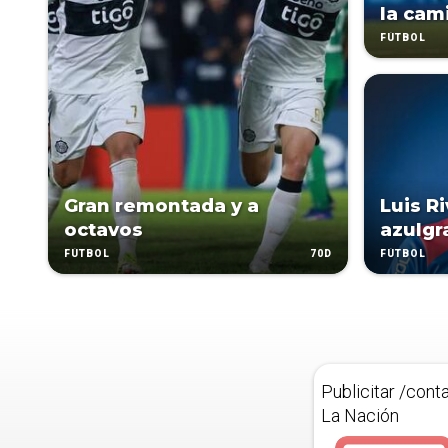
la cam
FÚTBOL
Gran remontada y a
Luis R
octavos
azulgr
70D
FÚTBOL
FÚTBOL
Publicitar /cont
La Nación