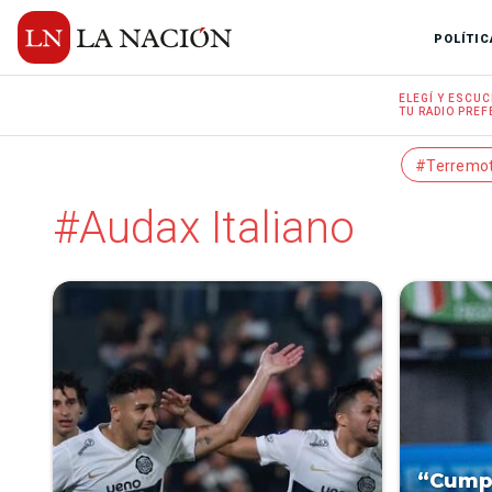
POLÍTIC
ELEGÍ Y
ESCUC
TU RADIO
PREF
#Terremo
#Audax Italiano
“Cumpl