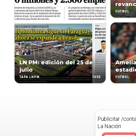
revan
FÚTBOL
LN PM: edición del 25 de
Amelia
julio
estadi
743D
TAPA LNPM
FÚTBOL
Publicitar /cont
La Nación