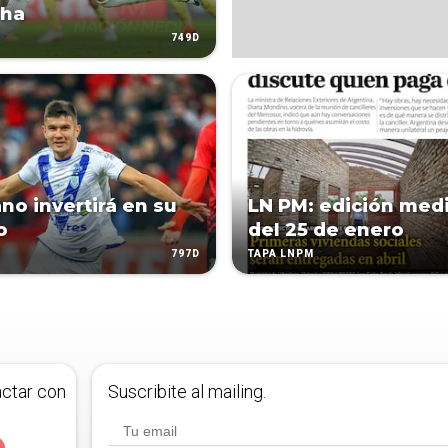
cha
749D
no invertirá en su
LN PM: edición med
o
del 25 de enero
797D
TAPA LNPM
actar con
Suscribite al mailing.