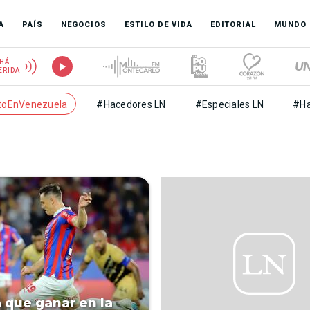
A
PAÍS
NEGOCIOS
ESTILO DE VIDA
EDITORIAL
MUNDO
HÁ
ERIDA
toEnVenezuela
#Hacedores LN
#Especiales LN
#Ha
e
 que ganar en la