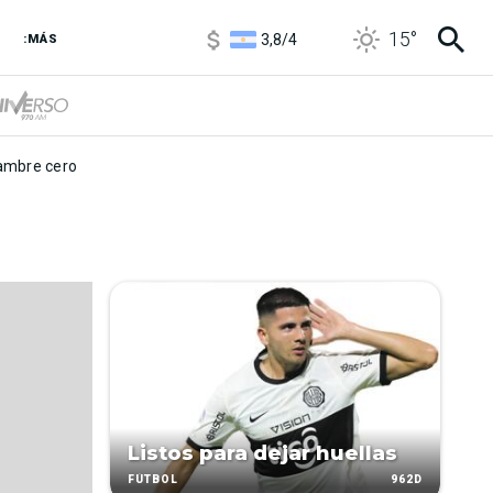
1100
/
1160
15
°
3,8
/
4
:MÁS
6850
/
7200
5900
/
5960
mbre cero
Listos para dejar huellas
962D
FÚTBOL