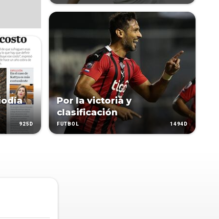
iodía
Por la victoria y
clasificación
925D
1494D
FÚTBOL