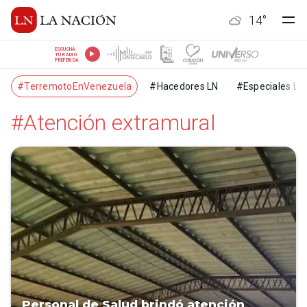
14
°
ESCUCHÁ
TU RADIO
PREFERIDA
#TerremotoEnVenezuela
#Hacedores LN
#Especiales LN
#Atención extramural
Personal de Salud brindó atención