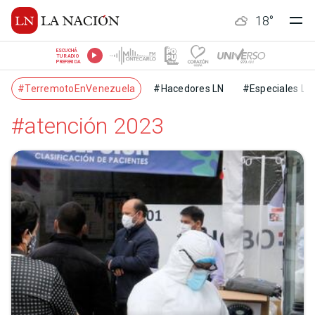
18
°
ESCUCHÁ
TU RADIO
PREFERIDA
#TerremotoEnVenezuela
#Hacedores LN
#Especiales LN
#atención 2023