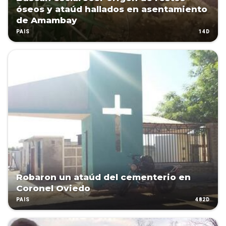
óseos y ataúd hallados en asentamiento
de Amambay
14D
PAÍS
Robaron un ataúd del cementerio en
Coronel Oviedo
482D
PAÍS