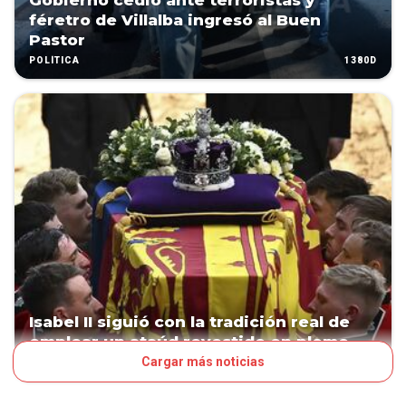
Gobierno cedió ante terroristas y
féretro de Villalba ingresó al Buen
Pastor
1380D
POLÍTICA
Isabel II siguió con la tradición real de
emplear un ataúd revestido en plomo
Cargar más noticias
1413D
LN POP