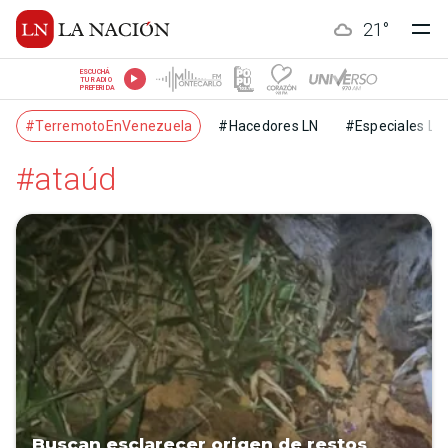
21
°
ESCUCHÁ
TU RADIO
PREFERIDA
#TerremotoEnVenezuela
#Hacedores LN
#Especiales LN
#ataúd
Buscan esclarecer origen de restos