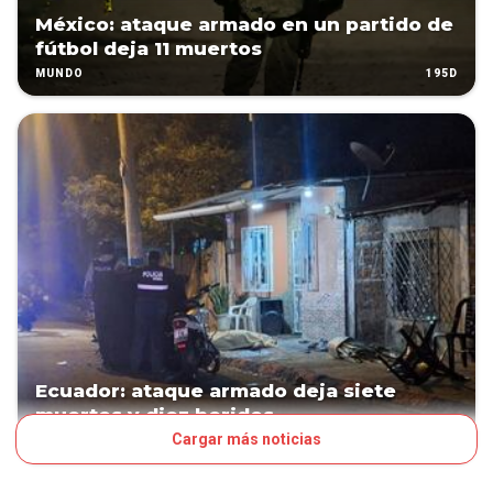
México: ataque armado en un partido de
fútbol deja 11 muertos
195D
MUNDO
Ecuador: ataque armado deja siete
muertos y diez heridos
Cargar más noticias
219D
MUNDO