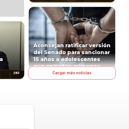
Aconsejan ratificar versión
del Senado para sancionar
a
15 años a adolescentes
que cometan crímenes
Cargar más noticias
28D
288D
POLÍTICA