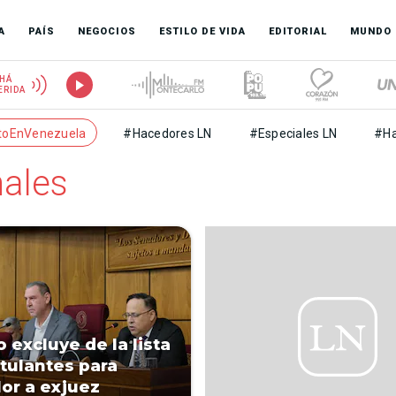
A
PAÍS
NEGOCIOS
ESTILO DE VIDA
EDITORIAL
MUNDO
HÁ
ERIDA
toEnVenezuela
#Hacedores LN
#Especiales LN
#Ha
nales
 excluye de la lista
tulantes para
lor a exjuez