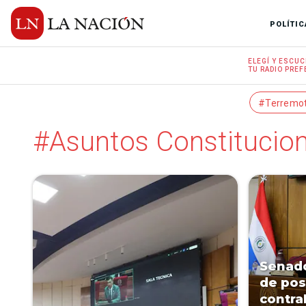
POLÍTIC
ELEGÍ Y
ESCUC
TU RADIO
PREF
#Terremo
#Asuntos Constitucio
Senado
de pos
contra