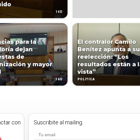
uido
14D
cias para la
El contralor Camilo
loría dejan
Benítez apunta a su
stas de
reelección: “Los
ización y mayor
resultados están a l
l
vista”
16D
POLÍTICA
actar con
Suscribite al mailing.