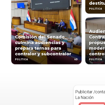
destit
POLÍTICA
Audien
Comisión del Senado
Contra
culmina audiencias y
propue
prepara ternas para
modern
contralor y subcontralor
contro
6D
POLÍTICA
POLÍTICA
Publicitar /cont
La Nación