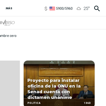
6850
/
7200
25
°
5900
/
5960
:MÁS
1100
/
1160
3,6
/
3,9
6850
/
7200
5900
/
5960
mbre cero
Proyecto para instalar
oficina de la ONU en la
Senad cuenta con
dictamen unánime
106D
POLÍTICA