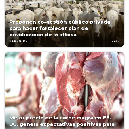
Proponen co-gestión público privada
para hacer fortalecer plan de
erradicación de la aftosa
273D
NEGOCIOS
Mejor precio de la carne magra en EE.
UU. genera expectativas positivas para