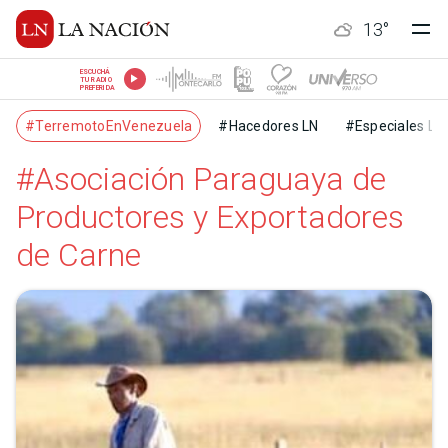
13
°
ESCUCHÁ
TU RADIO
PREFERIDA
#TerremotoEnVenezuela
#Hacedores LN
#Especiales LN
#Asociación Paraguaya de
Productores y Exportadores
de Carne