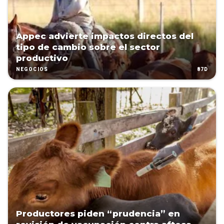
Appec advierte impactos directos del
tipo de cambio sobre el sector
productivo
87D
NEGOCIOS
Productores piden “prudencia” en