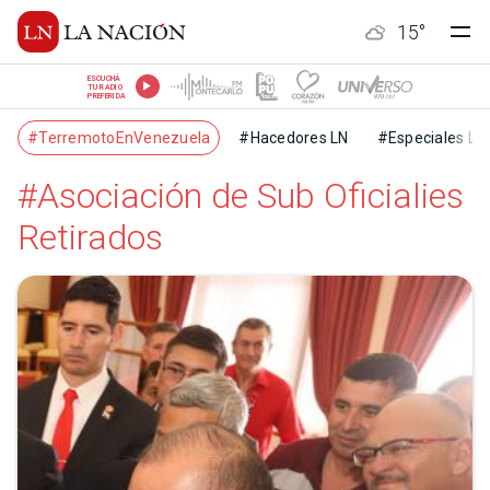
15
°
ESCUCHÁ
TU RADIO
PREFERIDA
#TerremotoEnVenezuela
#Hacedores LN
#Especiales LN
#Asociación de Sub Oficialies
Retirados