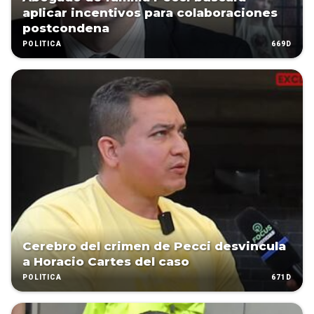
aplicar incentivos para colaboraciones
postcondena
669D
POLÍTICA
Cerebro del crimen de Pecci desvincula
a Horacio Cartes del caso
671D
POLÍTICA