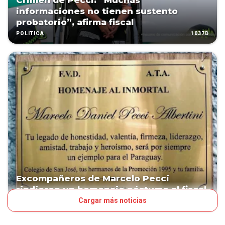
Crimen de Pecci: “Muchas
informaciones no tienen sustento
probatorio”, afirma fiscal
1037D
POLÍTICA
Excompañeros de Marcelo Pecci
rindieron un homenaje póstumo al fiscal
Cargar más noticias
1044D
POLÍTICA