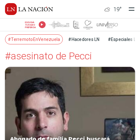
19
°
ESCUCHÁ
TU RADIO
PREFERIDA
#TerremotoEnVenezuela
#Hacedores LN
#Especiales LN
#asesinato de Pecci
Abogado de familia Pecci buscará