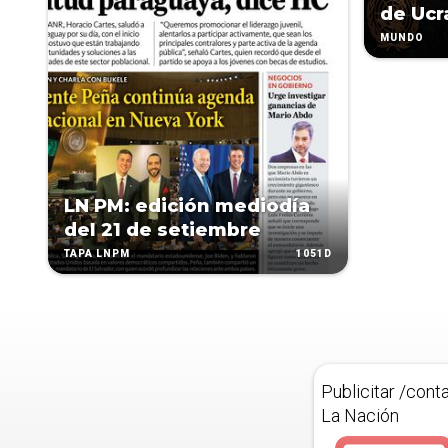
de Ucr
MUNDO
LN PM: edición mediodía
del 21 de setiembre
1051D
TAPA LNPM
Publicitar /cont
La Nación