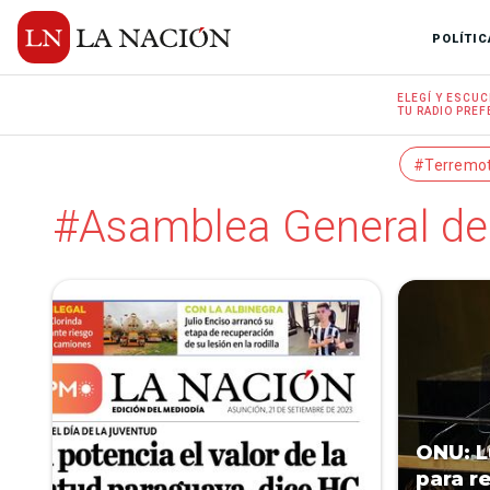
POLÍTIC
ELEGÍ Y
ESCUC
TU RADIO
PREF
#Terremo
#Asamblea General de
ONU: L
para re