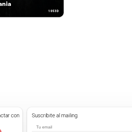
ania
1053D
actar con
Suscribite al mailing.