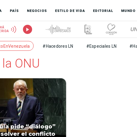
A
PAÍS
NEGOCIOS
ESTILO DE VIDA
EDITORIAL
MUNDO
HÁ
ERIDA
toEnVenezuela
#Hacedores LN
#Especiales LN
#Ha
 la ONU
ula pide “diálogo”
solver el conflicto