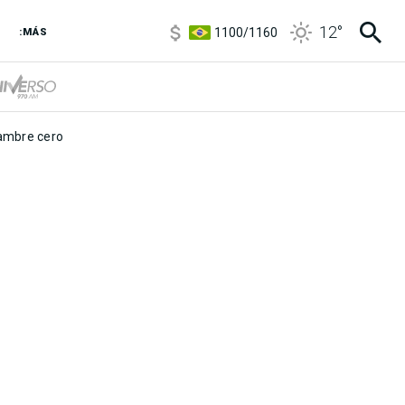
5900
/
5960
12
°
1100
/
1160
:MÁS
3,8
/
4
6850
/
7200
5900
/
5960
mbre cero