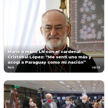
Mano a mano LN con el cardenal
Cristóbal López: “Me sentí uno más y
acogí a Paraguay como mi nación”
1837D
PAÍS