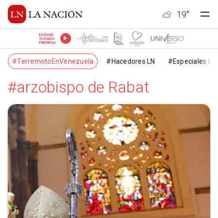
19
°
ESCUCHÁ
TU RADIO
PREFERIDA
#TerremotoEnVenezuela
#Hacedores LN
#Especiales LN
#arzobispo de Rabat