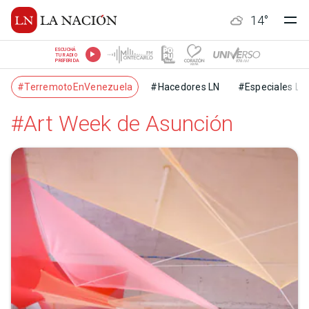
14
°
ESCUCHÁ
TU RADIO
PREFERIDA
#TerremotoEnVenezuela
#Hacedores LN
#Especiales LN
#Art Week de Asunción